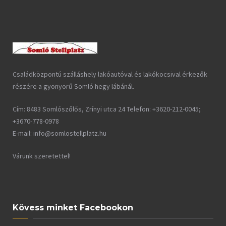
Családközpontú szálláshely lakóautóval és lakókocsival érkezők
részére a gyönyörű Somló hegy lábánál.
Cím: 8483 Somlószőlős, Zrínyi utca 24 Telefon: +3620-212-0045;
+3670-778-0978
E-mail: info@somlostellplatz.hu
Várunk szeretettel!
Kövess minket Facebookon