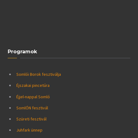
Programok
Somlói Borok fesztiválja
Éjszakai pincetúra
Éjjel-nappal Somló
SomlÓN fesztivál
Szüreti fesztivál
Juhfark ünnep