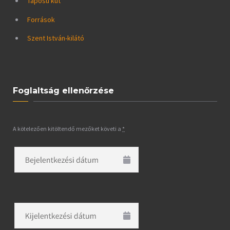
Taposú kút
Források
Szent István-kilátó
Foglaltság ellenőrzése
A kötelezően kitöltendő mezőket követi a
*