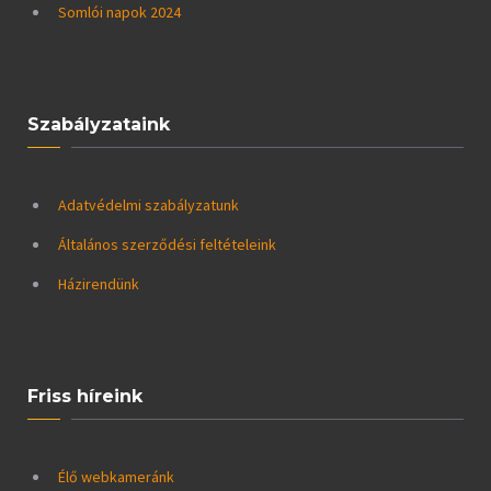
Somlói napok 2024
Szabályzataink
Adatvédelmi szabályzatunk
Általános szerződési feltételeink
Házirendünk
Friss híreink
Élő webkameránk