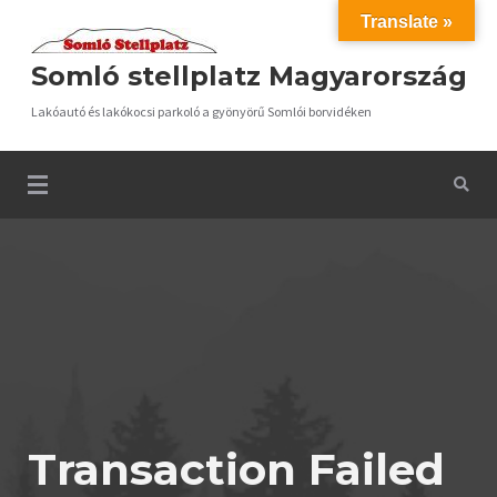
Skip
Translate »
to
Somló stellplatz Magyarország
content
Lakóautó és lakókocsi parkoló a gyönyörű Somlói borvidéken
Transaction Failed