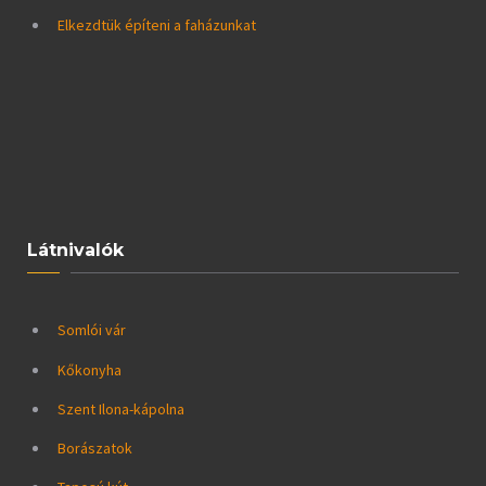
Elkezdtük építeni a faházunkat
Látnivalók
Somlói vár
Kőkonyha
Szent Ilona-kápolna
Borászatok