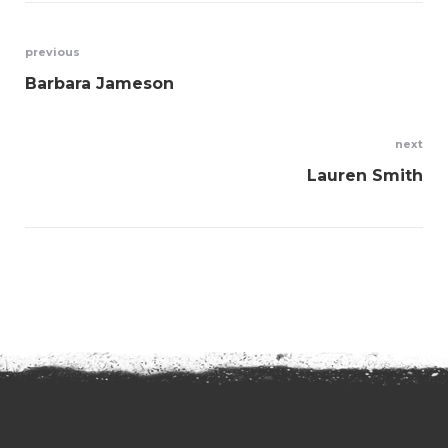
Bejegyzés
previous
Barbara Jameson
navigáció
next
Lauren Smith