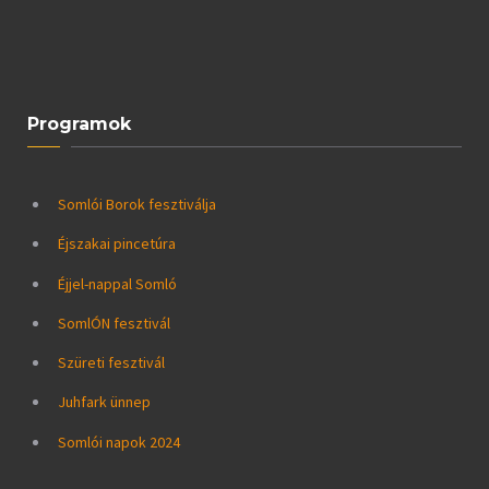
Programok
Somlói Borok fesztiválja
Éjszakai pincetúra
Éjjel-nappal Somló
SomlÓN fesztivál
Szüreti fesztivál
Juhfark ünnep
Somlói napok 2024