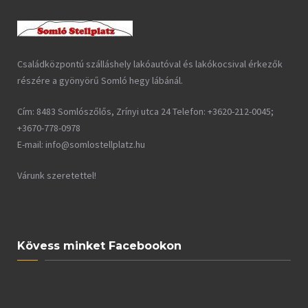
Családközpontú szálláshely lakóautóval és lakókocsival érkezők
részére a gyönyörű Somló hegy lábánál.
Cím: 8483 Somlószőlős, Zrínyi utca 24 Telefon: +3620-212-0045;
+3670-778-0978
E-mail: info@somlostellplatz.hu
Várunk szeretettel!
Kövess minket Facebookon