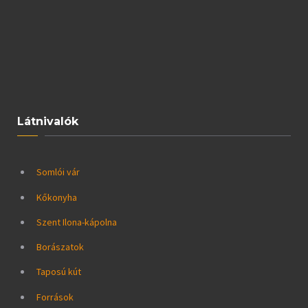
Látnivalók
Somlói vár
Kőkonyha
Szent Ilona-kápolna
Borászatok
Taposú kút
Források