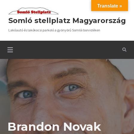
Skip
Translate »
to
Somló stellplatz Magyarország
content
Lakóautó és lakókocsi parkoló a gyönyörű Somlói borvidéken
Brandon Novak